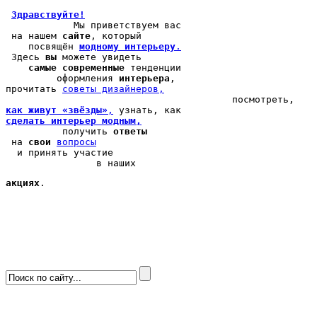
Здравствуйте!
            Мы 
приветствуем вас
 на нашем 
сайте
, который 

    посвящён 
модному интерьеру
.
 Здесь 
вы
 можете 
увидеть
самые современные
 тенденции

         оформления 
интерьера
, 

прочитать 
cоветы дизайнеров,
как живут «звёзды»
,
сделать интерьер модным,
          получить 
ответы
 на 
свои
вопросы
  и принять участие

                в наших 
акциях
.