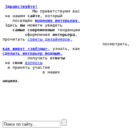
Здравствуйте!
            Мы 
приветствуем вас
 на нашем 
сайте
, который 

    посвящён 
модному интерьеру
.
 Здесь 
вы
 можете 
увидеть
самые современные
 тенденции

         оформления 
интерьера
, 

прочитать 
cоветы дизайнеров,
как живут «звёзды»
,
сделать интерьер модным,
          получить 
ответы
 на 
свои
вопросы
  и принять участие

                в наших 
акциях
.