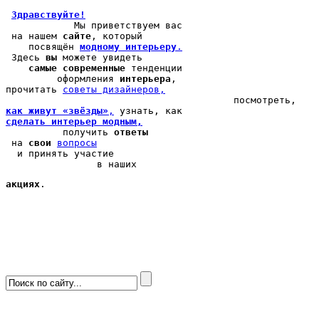
Здравствуйте!
            Мы 
приветствуем вас
 на нашем 
сайте
, который 

    посвящён 
модному интерьеру
.
 Здесь 
вы
 можете 
увидеть
самые современные
 тенденции

         оформления 
интерьера
, 

прочитать 
cоветы дизайнеров,
как живут «звёзды»
,
сделать интерьер модным,
          получить 
ответы
 на 
свои
вопросы
  и принять участие

                в наших 
акциях
.