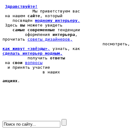
Здравствуйте!
            Мы 
приветствуем вас
 на нашем 
сайте
, который 

    посвящён 
модному интерьеру
.
 Здесь 
вы
 можете 
увидеть
самые современные
 тенденции

         оформления 
интерьера
, 

прочитать 
cоветы дизайнеров,
как живут «звёзды»
,
сделать интерьер модным,
          получить 
ответы
 на 
свои
вопросы
  и принять участие

                в наших 
акциях
.