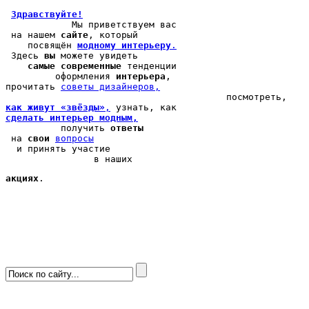
Здравствуйте!
            Мы 
приветствуем вас
 на нашем 
сайте
, который 

    посвящён 
модному интерьеру
.
 Здесь 
вы
 можете 
увидеть
самые современные
 тенденции

         оформления 
интерьера
, 

прочитать 
cоветы дизайнеров,
как живут «звёзды»
,
сделать интерьер модным,
          получить 
ответы
 на 
свои
вопросы
  и принять участие

                в наших 
акциях
.