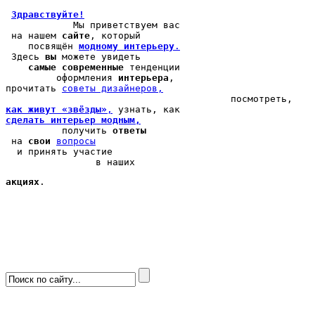
Здравствуйте!
            Мы 
приветствуем вас
 на нашем 
сайте
, который 

    посвящён 
модному интерьеру
.
 Здесь 
вы
 можете 
увидеть
самые современные
 тенденции

         оформления 
интерьера
, 

прочитать 
cоветы дизайнеров,
как живут «звёзды»
,
сделать интерьер модным,
          получить 
ответы
 на 
свои
вопросы
  и принять участие

                в наших 
акциях
.