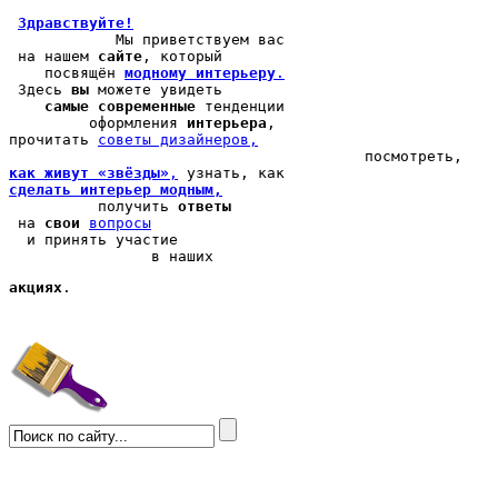
Здравствуйте!
            Мы 
приветствуем вас
 на нашем 
сайте
, который 

    посвящён 
модному интерьеру
.
 Здесь 
вы
 можете 
увидеть
самые современные
 тенденции

         оформления 
интерьера
, 

прочитать 
cоветы дизайнеров,
как живут «звёзды»
,
сделать интерьер модным,
          получить 
ответы
 на 
свои
вопросы
  и принять участие

                в наших 
акциях
.