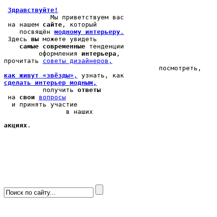
Здравствуйте!
            Мы 
приветствуем вас
 на нашем 
сайте
, который 

    посвящён 
модному интерьеру
.
 Здесь 
вы
 можете 
увидеть
самые современные
 тенденции

         оформления 
интерьера
, 

прочитать 
cоветы дизайнеров,
как живут «звёзды»
,
сделать интерьер модным,
          получить 
ответы
 на 
свои
вопросы
  и принять участие

                в наших 
акциях
.