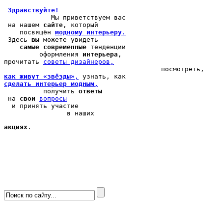
Здравствуйте!
            Мы 
приветствуем вас
 на нашем 
сайте
, который 

    посвящён 
модному интерьеру
.
 Здесь 
вы
 можете 
увидеть
самые современные
 тенденции

         оформления 
интерьера
, 

прочитать 
cоветы дизайнеров,
как живут «звёзды»
,
сделать интерьер модным,
          получить 
ответы
 на 
свои
вопросы
  и принять участие

                в наших 
акциях
.