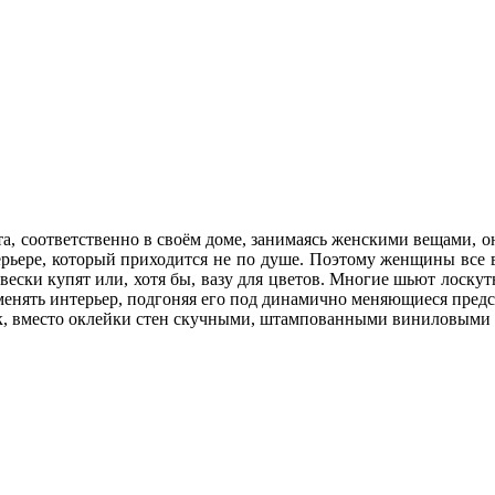
а, соответственно в своём доме, занимаясь женскими вещами, о
рьере, который приходится не по душе. Поэтому женщины все вр
авески купят или, хотя бы, вазу для цветов. Многие шьют лоск
менять интерьер, подгоняя его под динамично меняющиеся предст
ок, вместо оклейки стен скучными, штампованными виниловыми 