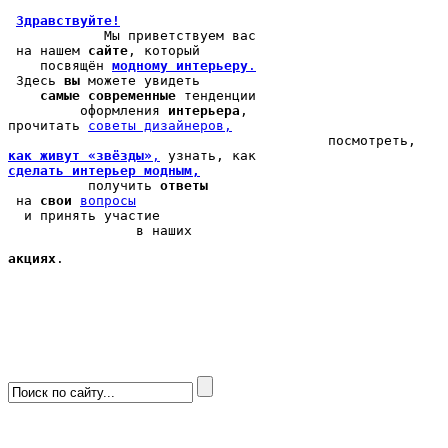
Здравствуйте!
            Мы 
приветствуем вас
 на нашем 
сайте
, который 

    посвящён 
модному интерьеру
.
 Здесь 
вы
 можете 
увидеть
самые современные
 тенденции

         оформления 
интерьера
, 

прочитать 
cоветы дизайнеров,
как живут «звёзды»
,
сделать интерьер модным,
          получить 
ответы
 на 
свои
вопросы
  и принять участие

                в наших 
акциях
.