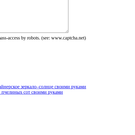
айнерское зеркало–солнце своими руками
 пчелиных сот своими руками