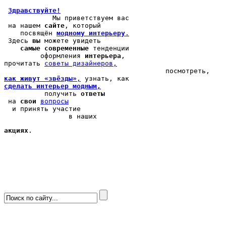
Здравствуйте!
            Мы 
приветствуем вас
 на нашем 
сайте
, который 

    посвящён 
модному интерьеру
.
 Здесь 
вы
 можете 
увидеть
самые современные
 тенденции

         оформления 
интерьера
, 

прочитать 
cоветы дизайнеров,
как живут «звёзды»
,
сделать интерьер модным,
          получить 
ответы
 на 
свои
вопросы
  и принять участие

                в наших 
акциях
.