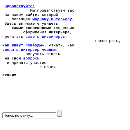
Здравствуйте!
            Мы 
приветствуем вас
 на нашем 
сайте
, который 

    посвящён 
модному интерьеру
.
 Здесь 
вы
 можете 
увидеть
самые современные
 тенденции

         оформления 
интерьера
, 

прочитать 
cоветы дизайнеров,
как живут «звёзды»
,
сделать интерьер модным,
          получить 
ответы
 на 
свои
вопросы
  и принять участие

                в наших 
акциях
.