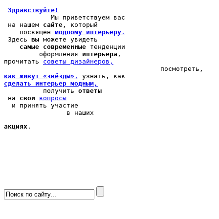
Здравствуйте!
            Мы 
приветствуем вас
 на нашем 
сайте
, который 

    посвящён 
модному интерьеру
.
 Здесь 
вы
 можете 
увидеть
самые современные
 тенденции

         оформления 
интерьера
, 

прочитать 
cоветы дизайнеров,
как живут «звёзды»
,
сделать интерьер модным,
          получить 
ответы
 на 
свои
вопросы
  и принять участие

                в наших 
акциях
.