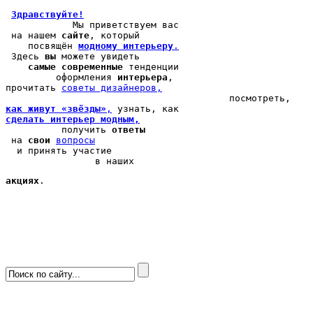
Здравствуйте!
            Мы 
приветствуем вас
 на нашем 
сайте
, который 

    посвящён 
модному интерьеру
.
 Здесь 
вы
 можете 
увидеть
самые современные
 тенденции

         оформления 
интерьера
, 

прочитать 
cоветы дизайнеров,
как живут «звёзды»
,
сделать интерьер модным,
          получить 
ответы
 на 
свои
вопросы
  и принять участие

                в наших 
акциях
.