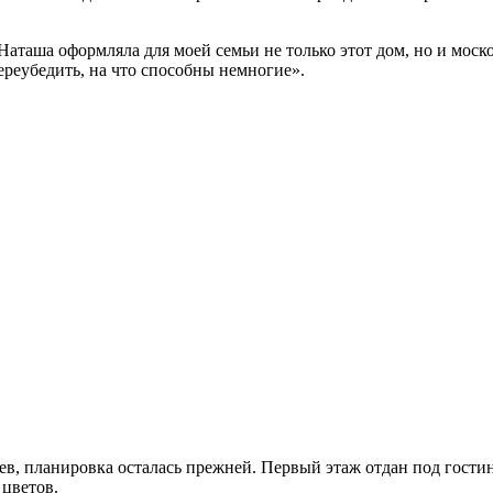
аташа оформляла для моей семьи не только этот дом, но и моско
ереубедить, на что способны немногие».
яев, планировка осталась прежней. Первый этаж отдан под гост
 цветов.