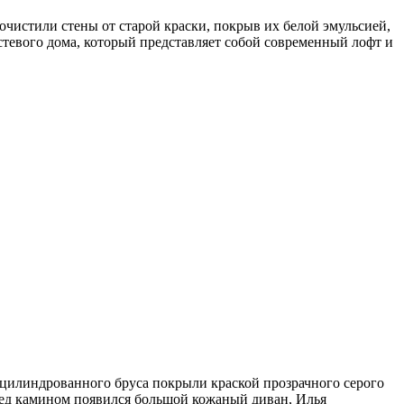
чистили стены от старой краски, покрыв их белой эмульсией,
остевого дома, который представляет собой современный лофт и
 цилиндрованного бруса покрыли краской прозрачного серого
еред камином появился большой кожаный диван, Илья