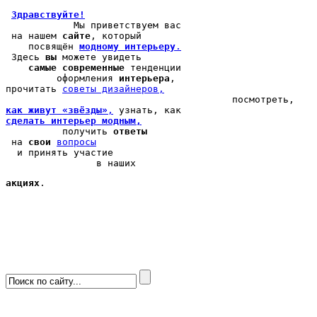
Здравствуйте!
            Мы 
приветствуем вас
 на нашем 
сайте
, который 

    посвящён 
модному интерьеру
.
 Здесь 
вы
 можете 
увидеть
самые современные
 тенденции

         оформления 
интерьера
, 

прочитать 
cоветы дизайнеров,
как живут «звёзды»
,
сделать интерьер модным,
          получить 
ответы
 на 
свои
вопросы
  и принять участие

                в наших 
акциях
.