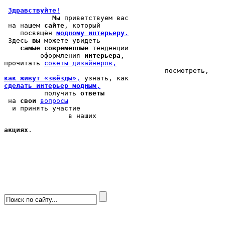
Здравствуйте!
            Мы 
приветствуем вас
 на нашем 
сайте
, который 

    посвящён 
модному интерьеру
.
 Здесь 
вы
 можете 
увидеть
самые современные
 тенденции

         оформления 
интерьера
, 

прочитать 
cоветы дизайнеров,
как живут «звёзды»
,
сделать интерьер модным,
          получить 
ответы
 на 
свои
вопросы
  и принять участие

                в наших 
акциях
.