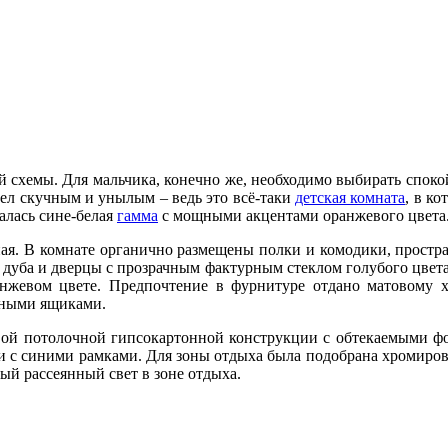
й схемы. Для мальчика, конечно же, необходимо выбирать споко
дел скучным и унылым – ведь это всё-таки
детская комната
, в ко
алась сине-белая
гамма
с мощными акцентами оранжевого цвета
сная. В комнате органично размещены полки и комодики, прост
дуба и дверцы с прозрачным фактурным стеклом голубого цвета
жевом цвете. Предпочтение в фурнитуре отдано матовому х
чными ящиками.
й потолочной гипсокартонной конструкции с обтекаемыми фор
 с синими рамками. Для зоны отдыха была подобрана хромиро
ый рассеянный свет в зоне отдыха.