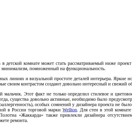
 в детской комнате может стать рассматриваемый ниже проект
ал минимализм, помноженный на функциональность.
ных линиях и визуальной простоте деталей интерьера. Яркие н
рые своим контрастом создают довольно интересный и свежий о
й мальчик. Этот факт не только определил стилевое и цветово
егда, существа довольно активные, необходимо было предусмотр
поаллергенность), особых сомнений у дизайнера проекта не был
ной в России торговой марки
Wellton
. Для стен в этой комна
 Полотна «Жаккарда» также привлекли дизайнера отсутствие
жете ремонта.