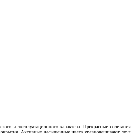
еского и эксплуатационного характера. Прекрасные сочетания
 покрытия. Активные насыщенные цвета уравновешивают друг