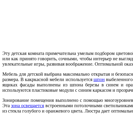
Эту детская комната примечательна умелым подбором цветово
или как принято говорить, сочными, чтобы интерьер не выгля
увлекательные игры, развивая воображение. Оптимальной оказ
Мебель для детской выбрана максимально открытая и безопа
размера. В какркасной мебели используется
шпон
выбеленного 
ящиках фасады выполнены из шпона березы в синем и оран
используются пластиковые модули с синим каркасом и прозра
Зонирование помещения выполнено с помощью многоуровнево
Эта
зона освещается
встроенными потолочными светильниками
из стекла голубого и оранжевого цвета. Люстра дает оптимальн