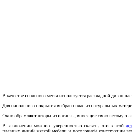
В качестве спального места используется раскладной диван на
Для напольного покрытия выбран палас из натуральных матери
Окно обрамляют шторы из органзы, вносящие свою весомую леп
В заключении можно с уверенностью сказать, что в этой
де
плавных линий мягкой мебели и потолочной конструкции ве