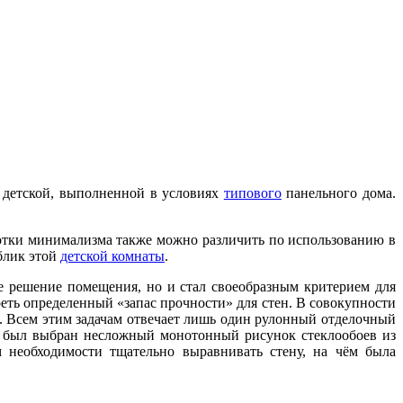
 детской, выполненной в условиях
типового
панельного дома.
отки минимализма также можно различить по использованию в
блик этой
детской комнаты
.
е решение помещения, но и стал своеобразным критерием для
еть определенный «запас прочности» для стен. В совокупности
о. Всем этим задачам отвечает лишь один рулонный отделочный
те был выбран несложный монотонный рисунок стеклообоев из
м необходимости тщательно выравнивать стену, на чём была