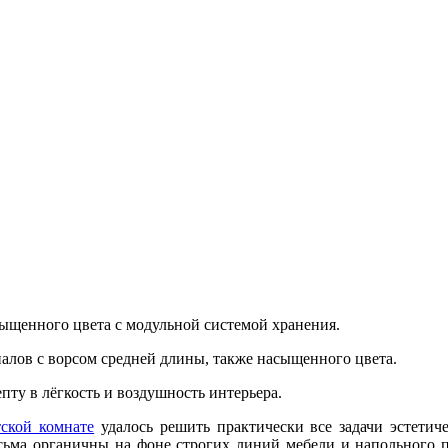
сыщенного цвета с модульной системой хранения.
алов с ворсом средней длины, также насыщенного цвета.
ту в лёгкость и воздушность интерьера.
тской комнате
удалось решить практически все задачи эстетич
сьма органичны на фоне строгих линий мебели и напольного