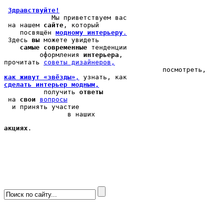
Здравствуйте!
            Мы 
приветствуем вас
 на нашем 
сайте
, который 

    посвящён 
модному интерьеру
.
 Здесь 
вы
 можете 
увидеть
самые современные
 тенденции

         оформления 
интерьера
, 

прочитать 
cоветы дизайнеров,
как живут «звёзды»
,
сделать интерьер модным,
          получить 
ответы
 на 
свои
вопросы
  и принять участие

                в наших 
акциях
.