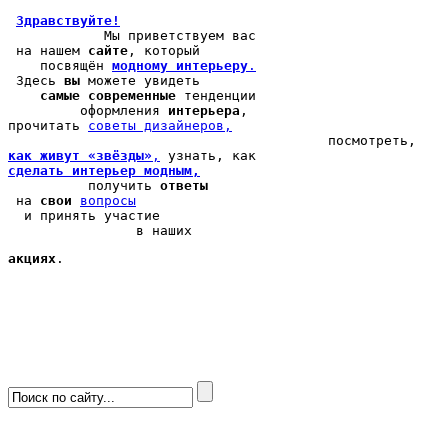
Здравствуйте!
            Мы 
приветствуем вас
 на нашем 
сайте
, который 

    посвящён 
модному интерьеру
.
 Здесь 
вы
 можете 
увидеть
самые современные
 тенденции

         оформления 
интерьера
, 

прочитать 
cоветы дизайнеров,
как живут «звёзды»
,
сделать интерьер модным,
          получить 
ответы
 на 
свои
вопросы
  и принять участие

                в наших 
акциях
.