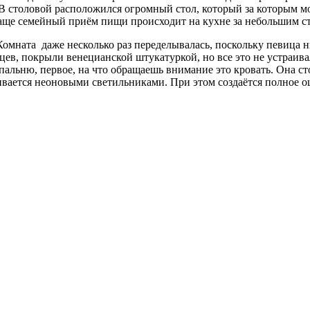
В столовой расположился огромный стол, который за которым мо
Чаще семейный приём пищи происходит на кухне за небольшим с
Комната даже несколько раз переделывалась, поскольку певица н
цев, покрыли венецианской штукатуркой, но все это не устраива
спальню, первое, на что обращаешь внимание это кровать. Она с
ивается неоновыми светильниками. При этом создаётся полное 