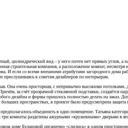
ый, цилиндрический вид – у него почти нет прямых углов, а на 
нная строительная компания, а расположение комнат, несмотря 
ова. И если со всеми внешними атрибутами загородного дома р
ти прислушиваясь к советам дизайнеров по интерьерам.
ая. Она очень просторная, с непривычно высокими потолками, д
ричём, за счёт прозрачной стеклянной подставки, создаётся ощу
особого дизайна и формы пришлось полностью делать на заказ. 
х больших пространствах, в проекте было предусмотрена защита
предполагалось объединить в одно помещение. Татьяна категори
ти три комнаты разделены ажурными «кружевными» дверьми в яп
в новом доме Булановой органично «слились» в одном просторно