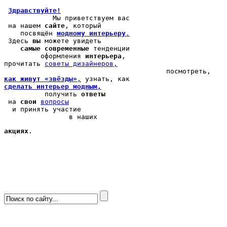
Здравствуйте!
            Мы 
приветствуем вас
 на нашем 
сайте
, который 

    посвящён 
модному интерьеру
.
 Здесь 
вы
 можете 
увидеть
самые современные
 тенденции

         оформления 
интерьера
, 

прочитать 
cоветы дизайнеров,
как живут «звёзды»
,
сделать интерьер модным,
          получить 
ответы
 на 
свои
вопросы
  и принять участие

                в наших 
акциях
.