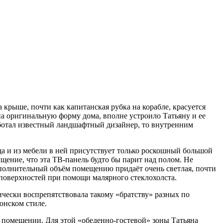
крыше, почти как капитанская рубка на корабле, красуется
на оригинальную форму дома, вполне устроило Татьяну и ее
аботал известный ландшафтный дизайнер, то внутренним
а и из мебели в ней присутствует только роскошный большой
щение, что эта ТВ-панель будто бы парит над полом. Не
Дополнительный объём помещению придаёт очень светлая, почти
 поверхностей при помощи малярного стеклохолста.
чески воспрепятствовала такому «братству» разных по
онском стиле.
м помещении. Для этой «обеденно-гостевой» зоны Татьяна