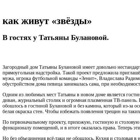
как живут «звёзды»
В гостях у Татьяны Булановой.
Загородный дом Татьяны Булановой имеет довольно нестандартн
прямоугольная надстройка. Такой проект предложила приглашё
мужа, игрока футбольной команды «Зенит», Владислава Радим
обустройством дома певица занималась сама, при необходимос
Одним из любимых мест Татьяны в новом доме является гостин
диван, журнальный столик и огромная плазменная ТВ-панель. П
обошлось в гостиной Булановой и без камина, который из-за 
белая окраска стен. Чтобы избежать появления трещин на таки
По первоначальному проекту, прихожую, гостиную и столовую 
функционалу помещений, и в итоге оказалась права. Теперь э
Но без объединения всё-таки не обошлось. Кухня и столовая 