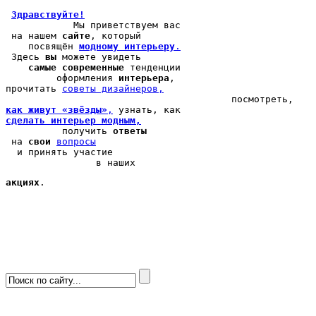
Здравствуйте!
            Мы 
приветствуем вас
 на нашем 
сайте
, который 

    посвящён 
модному интерьеру
.
 Здесь 
вы
 можете 
увидеть
самые современные
 тенденции

         оформления 
интерьера
, 

прочитать 
cоветы дизайнеров,
как живут «звёзды»
,
сделать интерьер модным,
          получить 
ответы
 на 
свои
вопросы
  и принять участие

                в наших 
акциях
.