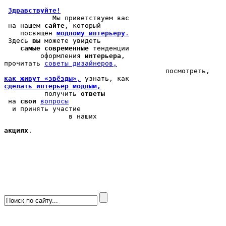
Здравствуйте!
            Мы 
приветствуем вас
 на нашем 
сайте
, который 

    посвящён 
модному интерьеру
.
 Здесь 
вы
 можете 
увидеть
самые современные
 тенденции

         оформления 
интерьера
, 

прочитать 
cоветы дизайнеров,
как живут «звёзды»
,
сделать интерьер модным,
          получить 
ответы
 на 
свои
вопросы
  и принять участие

                в наших 
акциях
.