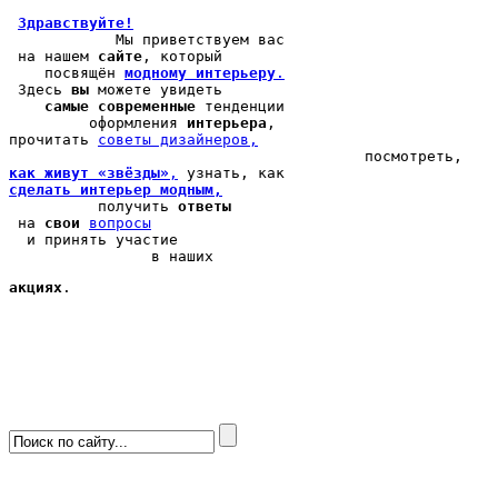
Здравствуйте!
            Мы 
приветствуем вас
 на нашем 
сайте
, который 

    посвящён 
модному интерьеру
.
 Здесь 
вы
 можете 
увидеть
самые современные
 тенденции

         оформления 
интерьера
, 

прочитать 
cоветы дизайнеров,
как живут «звёзды»
,
сделать интерьер модным,
          получить 
ответы
 на 
свои
вопросы
  и принять участие

                в наших 
акциях
.