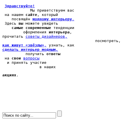
Здравствуйте!
            Мы 
приветствуем вас
 на нашем 
сайте
, который 

    посвящён 
модному интерьеру
.
 Здесь 
вы
 можете 
увидеть
самые современные
 тенденции

         оформления 
интерьера
, 

прочитать 
cоветы дизайнеров,
как живут «звёзды»
,
сделать интерьер модным,
          получить 
ответы
 на 
свои
вопросы
  и принять участие

                в наших 
акциях
.