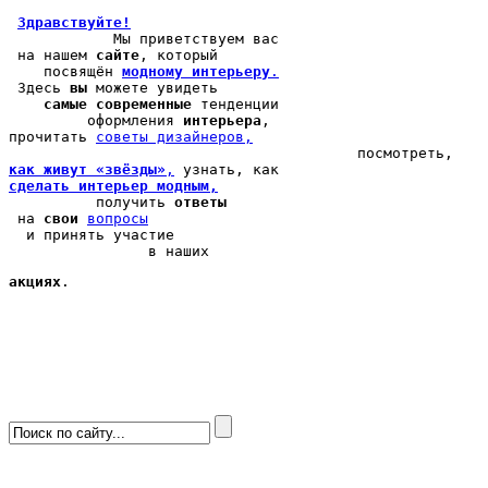
Здравствуйте!
            Мы 
приветствуем вас
 на нашем 
сайте
, который 

    посвящён 
модному интерьеру
.
 Здесь 
вы
 можете 
увидеть
самые современные
 тенденции

         оформления 
интерьера
, 

прочитать 
cоветы дизайнеров,
как живут «звёзды»
,
сделать интерьер модным,
          получить 
ответы
 на 
свои
вопросы
  и принять участие

                в наших 
акциях
.