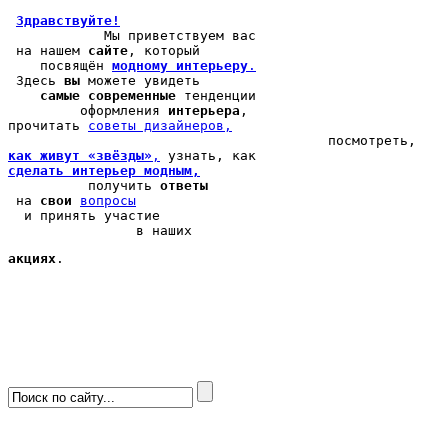
Здравствуйте!
            Мы 
приветствуем вас
 на нашем 
сайте
, который 

    посвящён 
модному интерьеру
.
 Здесь 
вы
 можете 
увидеть
самые современные
 тенденции

         оформления 
интерьера
, 

прочитать 
cоветы дизайнеров,
как живут «звёзды»
,
сделать интерьер модным,
          получить 
ответы
 на 
свои
вопросы
  и принять участие

                в наших 
акциях
.