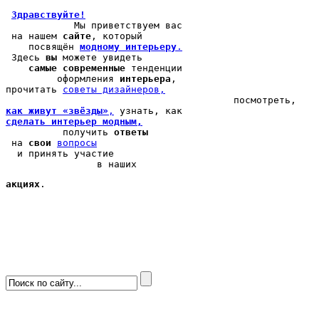
Здравствуйте!
            Мы 
приветствуем вас
 на нашем 
сайте
, который 

    посвящён 
модному интерьеру
.
 Здесь 
вы
 можете 
увидеть
самые современные
 тенденции

         оформления 
интерьера
, 

прочитать 
cоветы дизайнеров,
как живут «звёзды»
,
сделать интерьер модным,
          получить 
ответы
 на 
свои
вопросы
  и принять участие

                в наших 
акциях
.